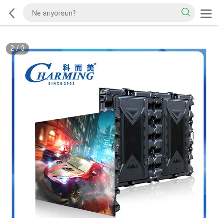
2
/
3