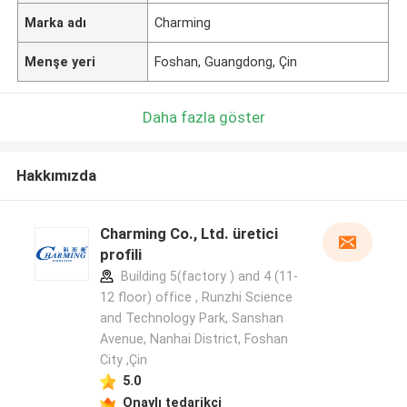
Marka adı
Charming
Menşe yeri
Foshan, Guangdong, Çin
Daha fazla göster
Hakkımızda
Charming Co., Ltd. üretici
profili
Building 5(factory ) and 4 (11-
12 floor) office , Runzhi Science
and Technology Park, Sanshan
Avenue, Nanhai District, Foshan
City ,Çin
5.0
Onaylı tedarikçi