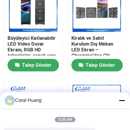
Hakkımızda
Fabrika turu
Büyüleyici Katlanabilir
Kiralık ve Sabit
LED Video Duvar
Kurulum Dış Mekan
Ekranı, RGB HD
LED Ekran –
Kalite kontrol
teknolojisi, esnek yapı,
Charming'den CH
enerji tasarrufu ve
Serisi p3.91 IP65
Talep Gönder
Talep Gönder
etkinlikler için
Bize ulaşın
mükemmel dahili ses
sistemini birleştirir
Haberler
Coral Huang
Teklif isteği
3:35 AM
LED Video Duvar Ekranı