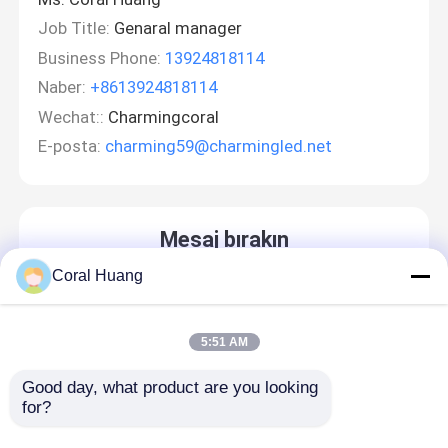
Job Title:
Genaral manager
Business Phone:
13924818114
Naber:
+8613924818114
Wechat::
Charmingcoral
E-posta:
charming59@charmingled.net
Mesaj bırakın
Sizi yakında arayacağız!
Coral Huang
5:51 AM
Good day, what product are you looking 
for?