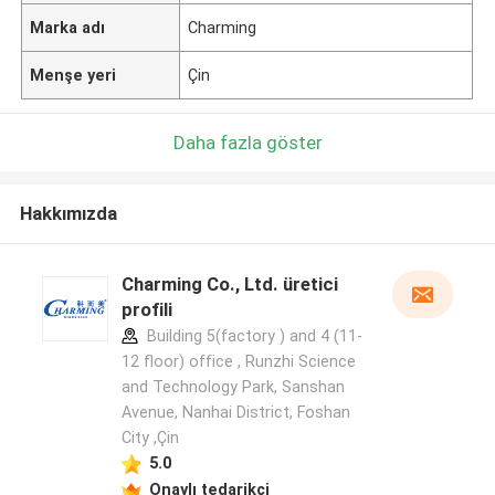
Marka adı
Charming
Menşe yeri
Çin
Daha fazla göster
Hakkımızda
Charming Co., Ltd. üretici
profili
Building 5(factory ) and 4 (11-
12 floor) office , Runzhi Science
and Technology Park, Sanshan
Avenue, Nanhai District, Foshan
City ,Çin
5.0
Onaylı tedarikçi