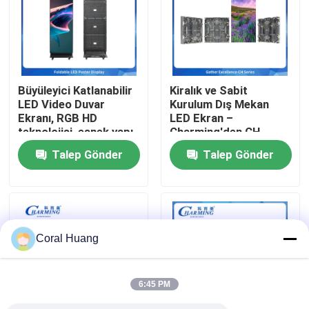
Hakkımızda
Fabrika turu
Büyüleyici Katlanabilir
Kiralık ve Sabit
LED Video Duvar
Kurulum Dış Mekan
Ekranı, RGB HD
LED Ekran –
Kalite kontrol
teknolojisi, esnek yapı,
Charming'den CH
enerji tasarrufu ve
Serisi p3.91 IP65
Talep Gönder
Talep Gönder
etkinlikler için
Bize ulaşın
mükemmel dahili ses
sistemini birleştirir
Haberler
Coral Huang
Teklif isteği
6:45 PM
LED Video Duvar Ekranı