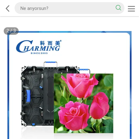
2
/
3