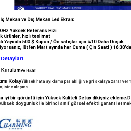
 İç Mekan ve Dış Mekan Led Ekran:
40Hz Yüksek Referans Hızı
k ürünler, hızlı teslimat
nlı Yayında 500 $ Kupon / Ön satışlar için %10 Daha Düşük
niyorsanız, lütfen Mart ayında her Cuma ( Çin Saati ) 16:30'da
Detayları
ı Kurulum
Ve Hafif
kımı Kolay
Yüksek hata ayıklama parlaklığı ve gri skalaya zarar ver
ojisine ulaşma.
a iyi bir görüntü için Yüksek Kaliteli Detay dikişsiz ekleme.
D
üksek doygunluk ile birinci sınıf görsel efekti garanti etmek