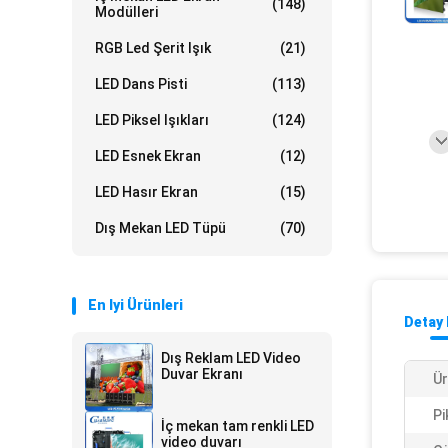
(148)
Modülleri
RGB Led Şerit Işık
(21)
LED Dans Pisti
(113)
LED Piksel Işıkları
(124)
LED Esnek Ekran
(12)
LED Hasır Ekran
(15)
Dış Mekan LED Tüpü
(70)
En Iyi Ürünleri
Detay 
Dış Reklam LED Video
Duvar Ekranı
Ür
Pi
İç mekan tam renkli LED
video duvarı