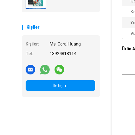
Çö
Ko
Ye
Kişiler
Vu
Kişiler:
Ms. Coral Huang
Ürün A
Tel:
13924818114
İletişim