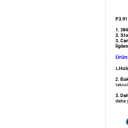
P3.91
1. 38
2. Sto
3. Ca
İlgile
Ürün 
Hızl
1.
2. Ba
teknol
3. Dah
daha y