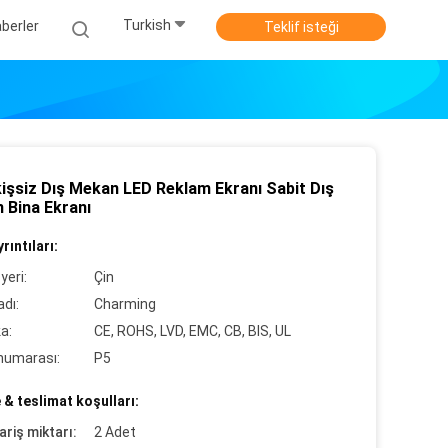
Turkish
berler
Teklif isteği
kişsiz Dış Mekan LED Reklam Ekranı Sabit Dış
 Bina Ekranı
rıntıları:
yeri:
Çin
dı:
Charming
ka:
CE, ROHS, LVD, EMC, CB, BIS, UL
numarası:
P5
& teslimat koşulları:
ariş miktarı:
2 Adet