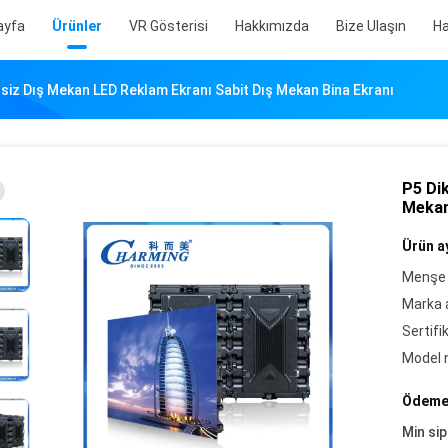
ayfa
Ürünler
VR Gösterisi
Hakkımızda
Bize Ulaşın
Ha
şsiz Dış Mekan LED Reklam Ekranı Sabit Dış Mekan Bina Ekranı
P5 Di
Mekan
Ürün ay
Menşe 
Marka a
Sertifi
Model 
Ödeme 
Min sip