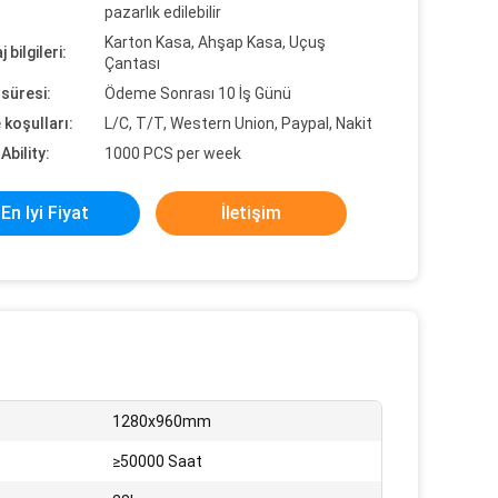
pazarlık edilebilir
Karton Kasa, Ahşap Kasa, Uçuş
 bilgileri:
Çantası
süresi:
Ödeme Sonrası 10 İş Günü
koşulları:
L/C, T/T, Western Union, Paypal, Nakit
Ability:
1000 PCS per week
En Iyi Fiyat
İletişim
1280x960mm
≥50000 Saat