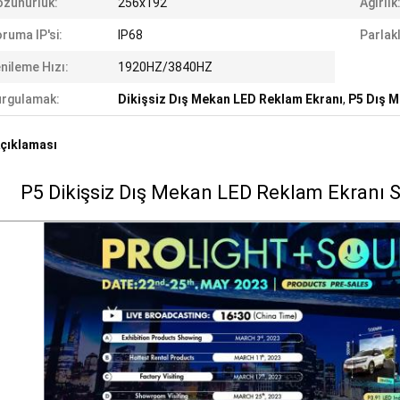
zünürlük:
256x192
Ağırlık
ruma IP'si:
IP68
Parlakl
nileme Hızı:
1920HZ/3840HZ
rgulamak:
Dikişsiz Dış Mekan LED Reklam Ekranı
,
P5 Dış M
çıklaması
P5 Dikişsiz Dış Mekan LED Reklam Ekranı S