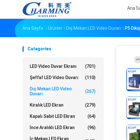
Ana S
Ana Sayfa
Ürünler
Dış Mekan LED Video Duvarı
P5 Diki
Catagories
LED Video Duvar Ekranı
(701)
Şeffaf LED Video Duvarı
(110)
Dış Mekan LED Video
(267)
Duvarı
Kiralık LED Ekran
(279)
Kapalı Sabit LED Ekran
(64)
İnce Aralıklı LED Ekran
(96)
İç Mekan LED Ekran