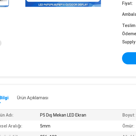
Fiyat:
Ambalaj
Teslim 
Ödeme 
Supply 
Bilgi
Ürün Açıklaması
ün Adı:
P5 Dış Mekan LED Ekran
Boyut:
ksel Aralığı:
5mm
Ömür: