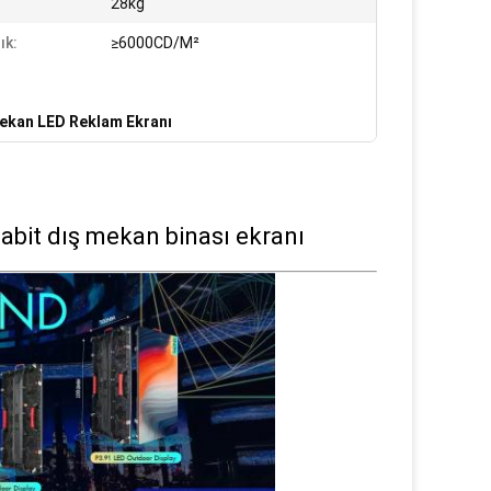
:
28kg
ık:
≥6000CD/M²
ekan LED Reklam Ekranı
abit dış mekan binası ekranı