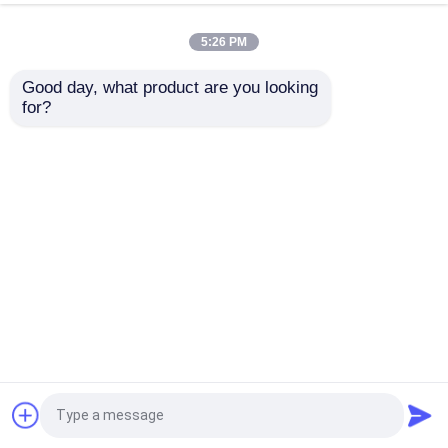
5:26 PM
Good day, what product are you looking 
for?
Sadece 21 mm
Fine Pitch 8K LED Ekranı
kalınlığında, minimalist
P1.25 640*480mm
estetiğin zirvesi. Sadece
Manyetik Ön Bakım ile
bir ekran değil, herhangi
Sabit Kurulum Modülü
bir yüksek kaliteli
Talep Gönder
Talep Gönder
perakende alanının
ortamını yükselten bir
sanat eseri.
Ana sayfa
Hakkımızda
Bize ulaşın
Desktop Site
Site Haritası
Gizlilik Politikası
Ana sayfa
Ürünler
Kalite
LED Video Duvar Ekranı
Çin
fabrikası.Copyright © 2026 Charming Co., Ltd.. All
Rights Reserved.
VR Gösterisi