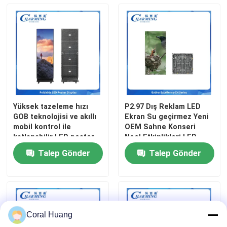
Yüksek tazeleme hızı
P2.97 Dış Reklam LED
GOB teknolojisi ve akıllı
Ekran Su geçirmez Yeni
mobil kontrol ile
OEM Sahne Konseri
katlanabilir LED poster
Noel Etkinlikleri LED
ekranı
Ekran Paneli
Talep Gönder
Talep Gönder
Coral Huang