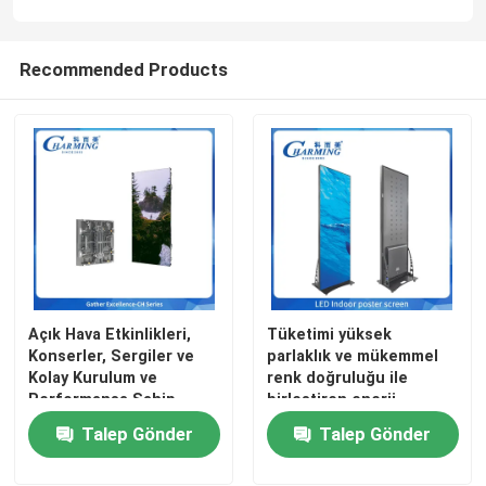
Recommended Products
Açık Hava Etkinlikleri,
Tüketimi yüksek
Konserler, Sergiler ve
parlaklık ve mükemmel
Kolay Kurulum ve
renk doğruluğu ile
Performansa Sahip
birleştiren enerji
Reklam Çözümleri için
tasarruflu LED Video
Talep Gönder
Talep Gönder
Kiralık LED Ekran
Duvar Ekranı teknolojisi